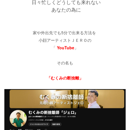
日々忙しくどうしても来れない
あなたの為に
家や外出先でも5分で出来る方法を
小顔アーティストＪＥＲＯの
「
YouTube
」
その名も
「むくみの断捨離」