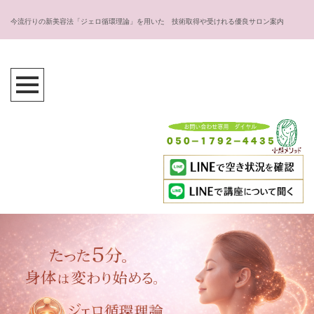
今流行りの新美容法「ジェロ循環理論」を用いた 技術取得や受けれる優良サロン案内